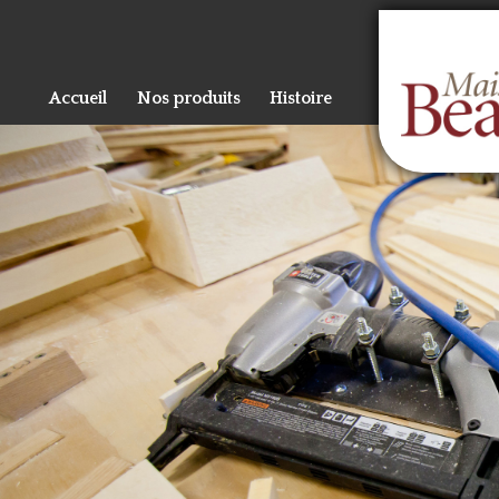
Al
co
pr
Accueil
Nos produits
Histoire