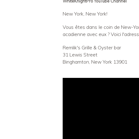
WhiteKnightPro YouTube Channel
New York, New York!
Vous êtes dans le coin de New-York
acadienne avec eux ? Voici l'adresse
Remlik's Grille & Oyster bar
31 Lewis Street
Binghamton, New York 13901