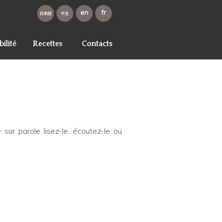
en
fr
ja
zh-
hans
ilité
Recettes
Contacts
sur parole lisez-le, écoutez-le ou