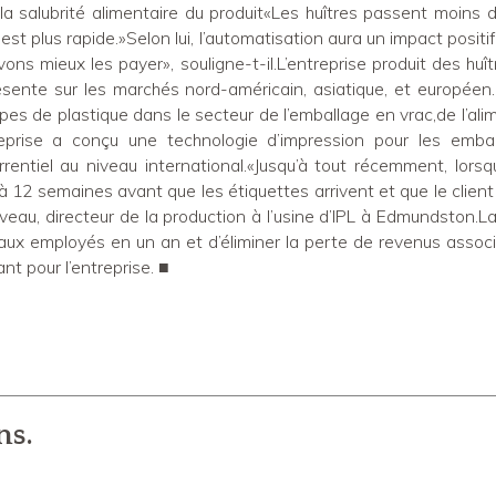
t la salubrité alimentaire du produit«Les huîtres passent moins
 est plus rapide.»Selon lui, l’automatisation aura un impact posit
s mieux les payer», souligne-t-il.L’entreprise produit des huîtr
sente sur les marchés nord-américain, asiatique, et européen.
pes de plastique dans le secteur de l’emballage en vrac,de l’ali
prise a conçu une technologie d’impression pour les emball
entiel au niveau international.«Jusqu’à tout récemment, lorsqu
0 à 12 semaines avant que les étiquettes arrivent et que le client
veau, directeur de la production à l’usine d’IPL à Edmundston.L
x employés en un an et d’éliminer la perte de revenus associ
t pour l’entreprise. ■
ns.