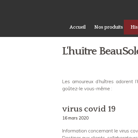
Accueil
Nos produits
His
L'huître BeauSole
Les amoureux d’huîtres adorent l’
goûtez-le vous-même :
virus covid 19
16 mars 2020
Information concernant le virus cov
Destiner aux clients, collaborateurs 