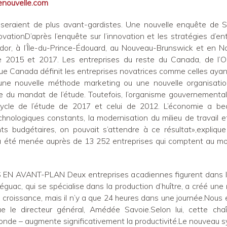
enouvelle.com
e seraient de plus avant-gardistes. Une nouvelle enquête de S
vationD’après l’enquête sur l’innovation et les stratégies d’
dor, à l’Île-du-Prince-Édouard, au Nouveau-Brunswick et en 
 2015 et 2017. Les entreprises du reste du Canada, de l’O
ue Canada définit les entreprises novatrices comme celles ayan
une nouvelle méthode marketing ou une nouvelle organisation
e du mandat de l’étude. Toutefois, l’organisme gouvernemental
ycle de l’étude de 2017 et celui de 2012. L’économie a b
chnologiques constants, la modernisation du milieu de travail et
s budgétaires, on pouvait s’attendre à ce résultat»,explique
e a été menée auprès de 13 252 entreprises qui comptent au m
AVANT-PLAN Deux entreprises acadiennes figurent dans les
uac, qui se spécialise dans la production d’huître, a créé un
n croissance, mais il n’y a que 24 heures dans une journée.Nous 
e le directeur général, Amédée Savoie.Selon lui, cette cha
nde – augmente significativement la productivité.Le nouveau s