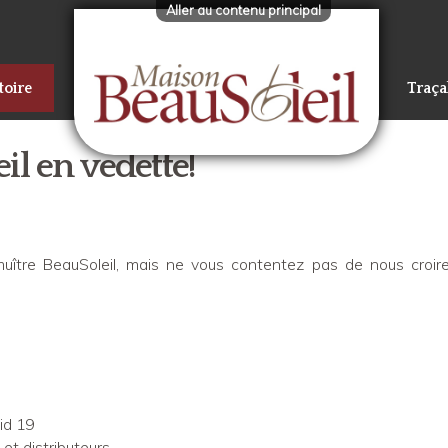
Aller au contenu principal
toire
Traçab
il en vedette!
huître BeauSoleil, mais ne vous contentez pas de nous croire 
id 19
et distributeurs.