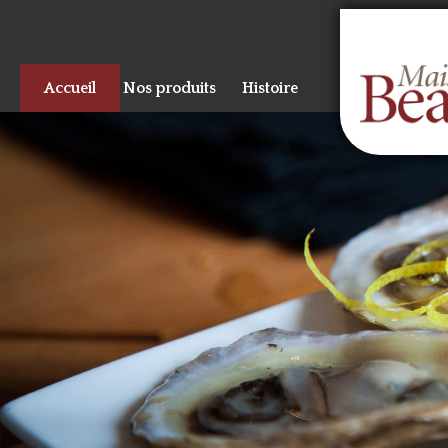
Al
co
pr
Accueil
Nos produits
Histoire