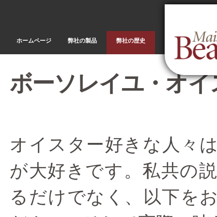
メ
イ
ン
コ
ホームページ
弊社の製品
弊社の歴史
ン
テ
ン
ツ
ボーソレイユ・オイ
に
移
動
オイスター好きな人々
が大好きです。私共の
るだけでなく、以下を