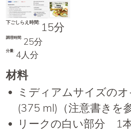
下ごしらえ時間:
15分
調理時間:
25分
分量:
4人分
材料
ミディアムサイズのオイ
(375 ml)（注意書き
リークの白い部分 1