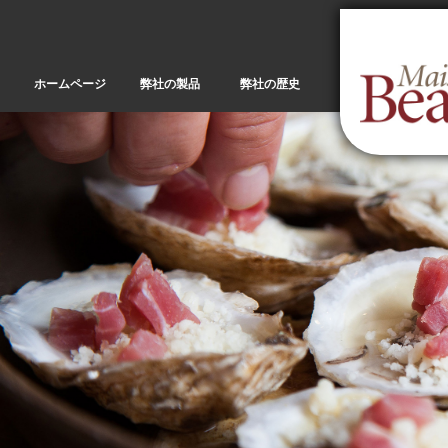
メ
イ
ン
コ
ホームページ
弊社の製品
弊社の歴史
ン
テ
ン
ツ
に
移
動