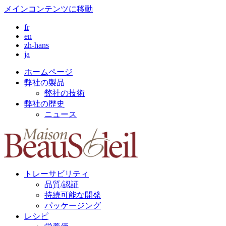
メインコンテンツに移動
fr
en
zh-hans
ja
ホームページ
弊社の製品
弊社の技術
弊社の歴史
ニュース
トレーサビリティ
品質/認証
持続可能な開発
パッケージング
レシピ