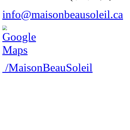
info@maisonbeausoleil.ca
/MaisonBeauSoleil