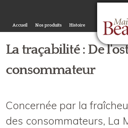
Al
co
pr
Accueil
Nos produits
Histoire
La traçabilité : De l'o
consommateur
Concernée par la fraîcheu
des consommateurs, La M